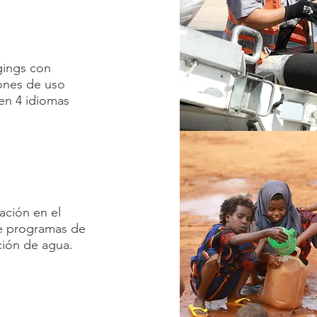
gings con
iones de uso
en 4 idiomas
ación en el
de programas de
ción de agua.