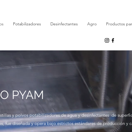
os
Potabilizadores
Desinfectantes
Agro
Productos par
IO PYAM
illas y polvos potabilizadores de agua y desinfectantes de superf
s, fue diseñada y opera bajo estrictos estándares de producción y c