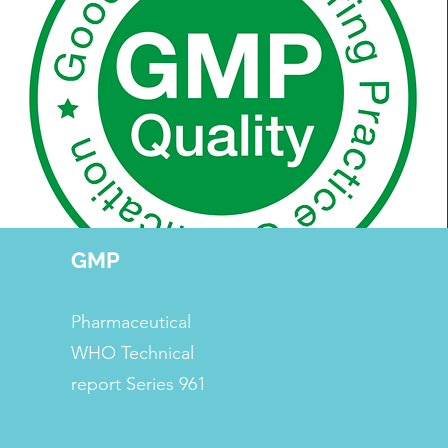
GMP
Pharmaceutical
WHO Technical
report Series 961